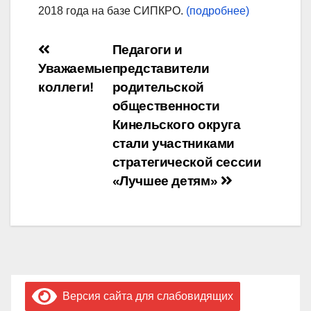
2018 года на базе СИПКРО.
(подробнее)
Навигация
Педагоги и
Уважаемые
представители
по
коллеги!
родительской
записям
общественности
Кинельского округа
стали участниками
стратегической сессии
«Лучшее детям»
Версия сайта для слабовидящих