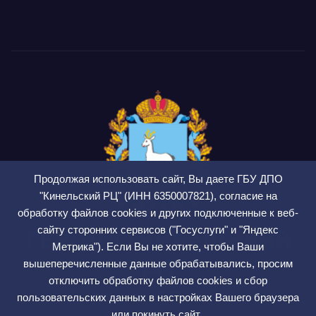
Продолжая использовать сайт, Вы даете ГБУ ДПО
"Кинельский РЦ" (ИНН 6350007821), согласие на
обработку файлов cookies и других подключенные к веб-
сайту сторонних сервисов ("Госуслуги" и "Яндекс
ГБУ ДПО Кинельский
Метрика"). Если Вы не хотите, чтобы Ваши
РЦ
вышеперечисленные данные обрабатывались, просим
отключить обработку файлов cookies и сбор
СМИ ЭЛ № ФС 77 — 75564
пользовательских данных в настройках Вашего браузера
или покинуть сайт.