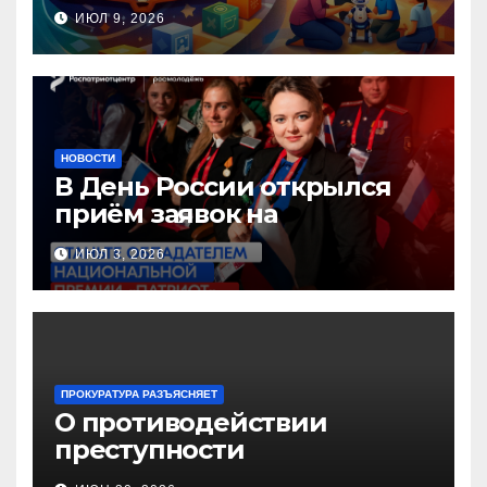
инновационных практик
ИЮЛ 9, 2026
педагогов дошкольного
образования!
НОВОСТИ
В День России открылся
приём заявок на
Национальную премию
ИЮЛ 3, 2026
«Патриот»
ПРОКУРАТУРА РАЗЪЯСНЯЕТ
О противодействии
преступности
несовершеннолетних и