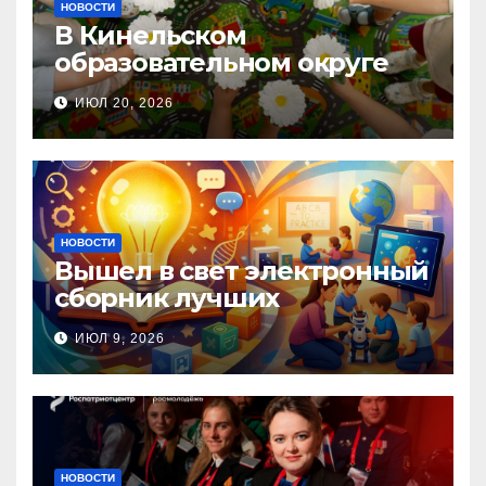
НОВОСТИ
В Кинельском
образовательном округе
прошла Неделя правовой
ИЮЛ 20, 2026
помощи, посвящённая Дню
семьи, любви и верности
НОВОСТИ
Вышел в свет электронный
сборник лучших
инновационных практик
ИЮЛ 9, 2026
педагогов дошкольного
образования!
НОВОСТИ