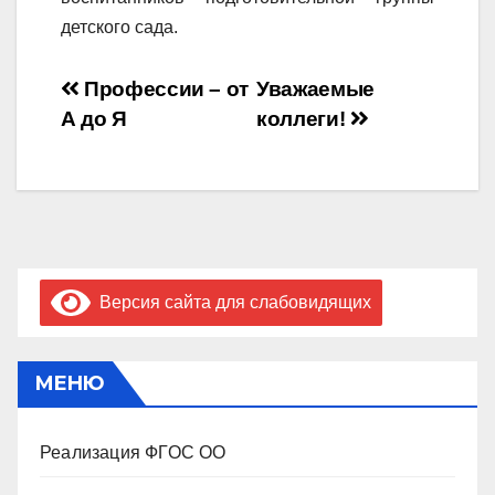
детского сада.
Навигация
Профессии – от
Уважаемые
А до Я
коллеги!
по
записям
Версия сайта для слабовидящих
МЕНЮ
Реализация ФГОС ОО