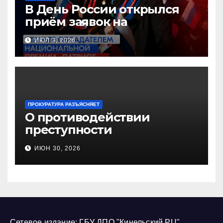
В День России открылся
приём заявок на
Национальную премию
ИЮЛ 3, 2026
«Патриот»
ПРОКУРАТУРА РАЗЪЯСНЯЕТ
О противодействии
преступности
несовершеннолетних и
ИЮН 30, 2026
нарушению их прав
Сетевое издание: ГБУ ДПО "Кинельский РЦ"