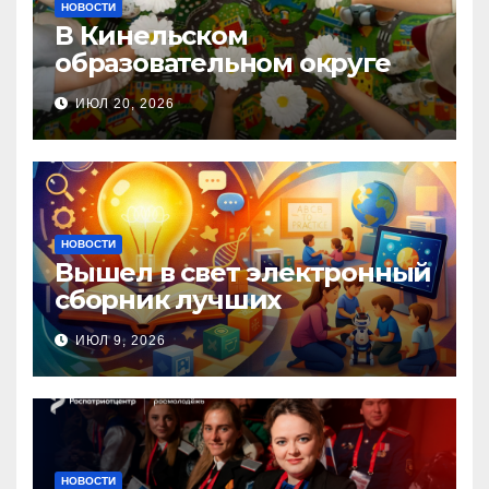
НОВОСТИ
В Кинельском
образовательном округе
прошла Неделя правовой
ИЮЛ 20, 2026
помощи, посвящённая Дню
семьи, любви и верности
НОВОСТИ
Вышел в свет электронный
сборник лучших
инновационных практик
ИЮЛ 9, 2026
педагогов дошкольного
образования!
НОВОСТИ