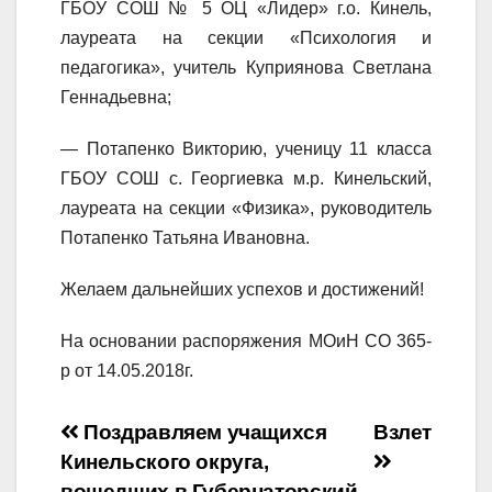
ГБОУ СОШ № 5 ОЦ «Лидер» г.о. Кинель,
лауреата на секции «Психология и
педагогика», учитель Куприянова Светлана
Геннадьевна;
— Потапенко Викторию, ученицу 11 класса
ГБОУ СОШ с. Георгиевка м.р. Кинельский,
лауреата на секции «Физика», руководитель
Потапенко Татьяна Ивановна.
Желаем дальнейших успехов и достижений!
На основании распоряжения МОиН СО 365-
р от 14.05.2018г.
Навигация
Поздравляем учащихся
Взлет
Кинельского округа,
по
вошедших в Губернаторский