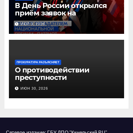
В День России открылся
приём заявок на
Национальную премию
ИЮЛ 3, 2026
«Патриот»
ПРОКУРАТУРА РАЗЪЯСНЯЕТ
О противодействии
преступности
несовершеннолетних и
ИЮН 30, 2026
нарушению их прав
Сетевое издание: ГБУ ДПО "Кинельский РЦ"