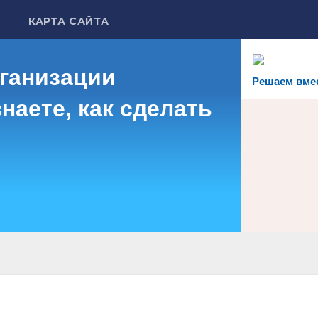
КАРТА САЙТА
рганизации
Решаем вме
наете, как сделать