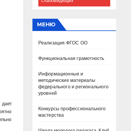
слабовидящих
МЕНЮ
Реализация ФГОС ОО
Функциональная грамотность
Информационные и
методические материалы
федерального и регионального
уровней
 дает
Конкурсы профессионального
оятно
мастерства
ельно
Школа молодого педагога. Клуб