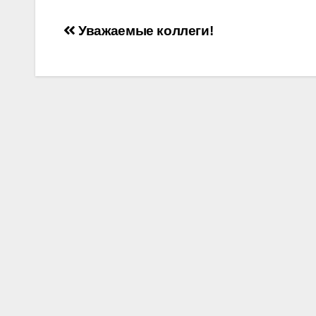
Навигация
Уважаемые коллеги!
по
записям