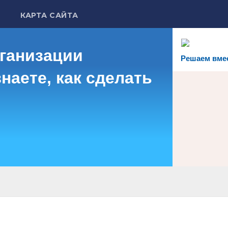
КАРТА САЙТА
рганизации
Решаем вме
наете, как сделать