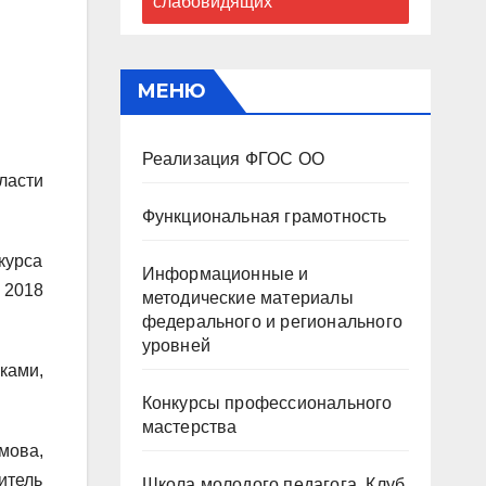
слабовидящих
МЕНЮ
Реализация ФГОС ОО
ласти
Функциональная грамотность
курса
Информационные и
 2018
методические материалы
федерального и регионального
уровней
ками,
Конкурсы профессионального
мастерства
мова,
итель
Школа молодого педагога. Клуб