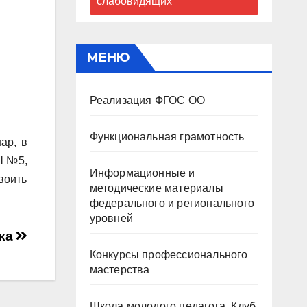
слабовидящих
МЕНЮ
Реализация ФГОС ОО
Функциональная грамотность
ар, в
Ш №5,
Информационные и
воить
методические материалы
федерального и регионального
уровней
ека
Конкурсы профессионального
мастерства
Школа молодого педагога. Клуб