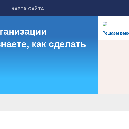
КАРТА САЙТА
рганизации
Решаем вме
наете, как сделать