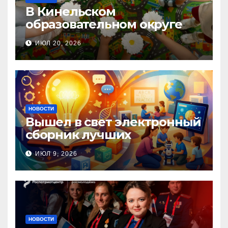
В Кинельском
образовательном округе
прошла Неделя правовой
ИЮЛ 20, 2026
помощи, посвящённая Дню
семьи, любви и верности
НОВОСТИ
Вышел в свет электронный
сборник лучших
инновационных практик
ИЮЛ 9, 2026
педагогов дошкольного
образования!
НОВОСТИ