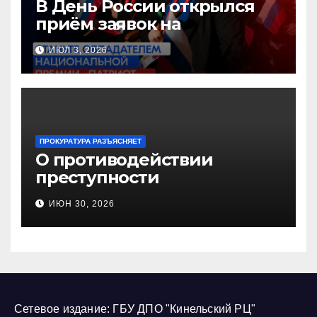
В День России открылся
приём заявок на
Национальную премию
ИЮЛ 3, 2026
«Патриот»
ПРОКУРАТУРА РАЗЪЯСНЯЕТ
О противодействии
преступности
несовершеннолетних и
ИЮН 30, 2026
нарушению их прав
Сетевое издание: ГБУ ДПО "Кинельский РЦ"