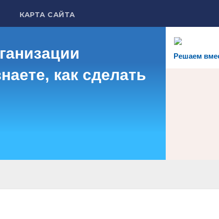
КАРТА САЙТА
рганизации
Решаем вме
наете, как сделать