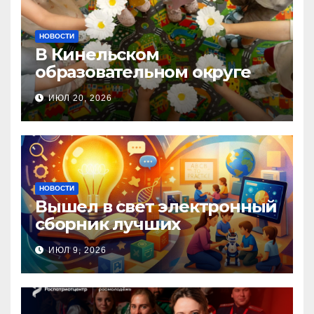
НОВОСТИ
В Кинельском
образовательном округе
прошла Неделя правовой
ИЮЛ 20, 2026
помощи, посвящённая Дню
семьи, любви и верности
НОВОСТИ
Вышел в свет электронный
сборник лучших
инновационных практик
ИЮЛ 9, 2026
педагогов дошкольного
образования!