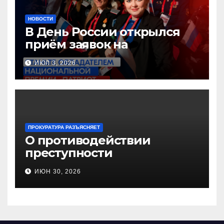
НОВОСТИ
В День России открылся
приём заявок на
Национальную премию
ИЮЛ 3, 2026
«Патриот»
ПРОКУРАТУРА РАЗЪЯСНЯЕТ
О противодействии
преступности
несовершеннолетних и
ИЮН 30, 2026
нарушению их прав