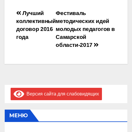
Навигация
Лучший
Фестиваль
коллективный
методических идей
по
договор 2016
молодых педагогов в
записям
года
Самарской
области-2017
Версия сайта для слабовидящих
МЕНЮ