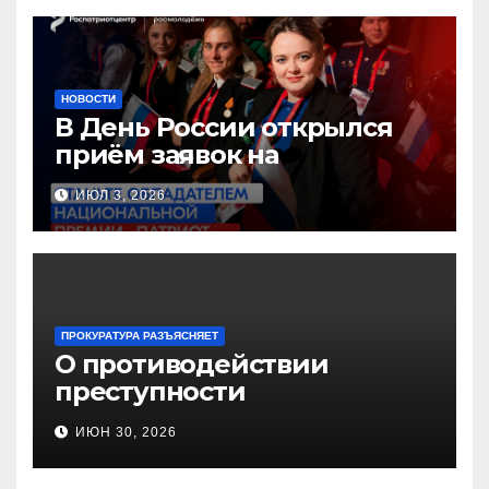
НОВОСТИ
В День России открылся
приём заявок на
Национальную премию
ИЮЛ 3, 2026
«Патриот»
ПРОКУРАТУРА РАЗЪЯСНЯЕТ
О противодействии
преступности
несовершеннолетних и
ИЮН 30, 2026
нарушению их прав