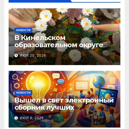
НОВОСТИ
В Кинельском
образовательном округе
прошла Неделя правовой
ИЮЛ 20, 2026
помощи, посвящённая Дню
семьи, любви и верности
НОВОСТИ
Вышел в свет электронный
сборник лучших
инновационных практик
ИЮЛ 9, 2026
педагогов дошкольного
образования!