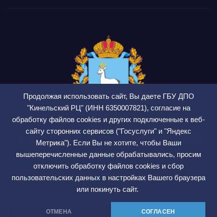
Продолжая использовать сайт, Вы даете ГБУ ДПО
"Кинельский РЦ" (ИНН 6350007821), согласие на
обработку файлов cookies и других подключенные к веб-
сайту сторонних сервисов ("Госуслуги" и "Яндекс
ГБУ ДПО Кинельский
Метрика"). Если Вы не хотите, чтобы Ваши
РЦ
вышеперечисленные данные обрабатывались, просим
отключить обработку файлов cookies и сбор
СМИ ЭЛ № ФС 77 — 75564
пользовательских данных в настройках Вашего браузера
или покинуть сайт.
ОТМЕНА
СОГЛАСЕН