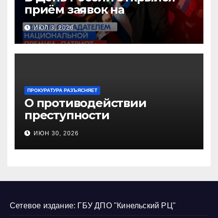
приём заявок на
Национальную премию
ИЮЛ 3, 2026
«Патриот»
ПРОКУРАТУРА РАЗЪЯСНЯЕТ
О противодействии
преступности
несовершеннолетних и
ИЮН 30, 2026
нарушению их прав
Сетевое издание: ГБУ ДПО "Кинельский РЦ"