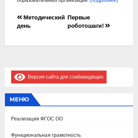
образовательных организаций.
(подробнее)
Навигация
Методический
Первые
день
роботошаги!
по
записям
Версия сайта для слабовидящих
МЕНЮ
Реализация ФГОС ОО
Функциональная грамотность