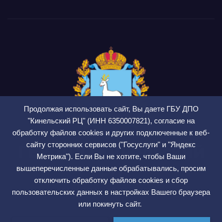
Продолжая использовать сайт, Вы даете ГБУ ДПО
"Кинельский РЦ" (ИНН 6350007821), согласие на
обработку файлов cookies и других подключенные к веб-
сайту сторонних сервисов ("Госуслуги" и "Яндекс
ГБУ ДПО Кинельский
Метрика"). Если Вы не хотите, чтобы Ваши
РЦ
вышеперечисленные данные обрабатывались, просим
отключить обработку файлов cookies и сбор
СМИ ЭЛ № ФС 77 — 75564
пользовательских данных в настройках Вашего браузера
или покинуть сайт.