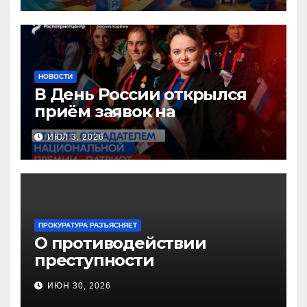
образования!
НОВОСТИ
В День России открылся
приём заявок на
Национальную премию
ИЮЛ 3, 2026
«Патриот»
ПРОКУРАТУРА РАЗЪЯСНЯЕТ
О противодействии
преступности
несовершеннолетних и
ИЮН 30, 2026
нарушению их прав