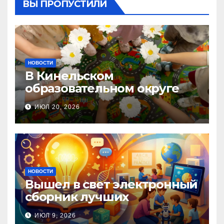
ВЫ ПРОПУСТИЛИ
НОВОСТИ
В Кинельском
образовательном округе
прошла Неделя правовой
ИЮЛ 20, 2026
помощи, посвящённая Дню
семьи, любви и верности
НОВОСТИ
Вышел в свет электронный
сборник лучших
инновационных практик
ИЮЛ 9, 2026
педагогов дошкольного