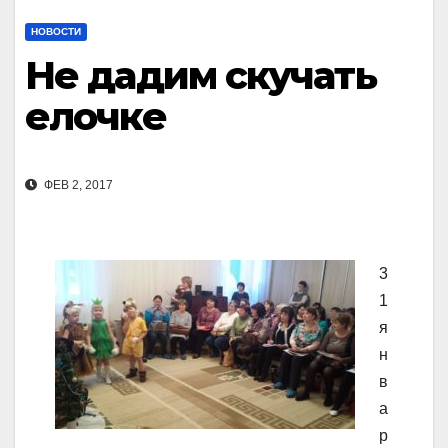
НОВОСТИ
Не дадим скучать
елочке
ФЕВ 2, 2017
3
1
я
н
в
а
р