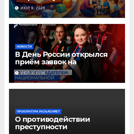
инновационных практик
ИЮЛ 9, 2026
педагогов дошкольного
образования!
НОВОСТИ
В День России открылся
приём заявок на
Национальную премию
ИЮЛ 3, 2026
«Патриот»
ПРОКУРАТУРА РАЗЪЯСНЯЕТ
О противодействии
преступности