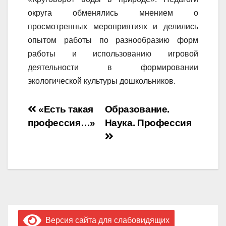
округа обменялись мнением о
просмотренных мероприятиях и делились
опытом работы по разнообразию форм
работы и использованию игровой
деятельности в формировании
экологической культуры дошкольников.
Навигация
«Есть такая
Образование.
профессия…»
Наука. Профессия
по
записям
Версия сайта для слабовидящих