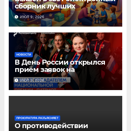
сборник лучших
инновационных практик
ИЮЛ 9, 2026
педагогов дошкольного
образования!
НОВОСТИ
В День России открылся
приём заявок на
Национальную премию
ИЮЛ 3, 2026
«Патриот»
ПРОКУРАТУРА РАЗЪЯСНЯЕТ
О противодействии