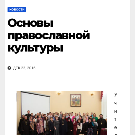
НОВОСТИ
Основы
православной
культуры
ДЕК 23, 2016
У
ч
и
т
е