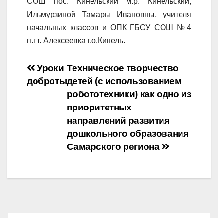
СОШ пос. Кинельский м.р. Кинельский,
Ильмурзиной Тамары Ивановны, учителя
начальных классов и ОПК ГБОУ СОШ №4
п.г.т. Алексеевка г.о.Кинель.
Навигация
Уроки
Техническое творчество
доброты
детей (с использованием
по
робототехники) как одно из
записям
приоритетных
направлений развития
дошкольного образования
Самарского региона