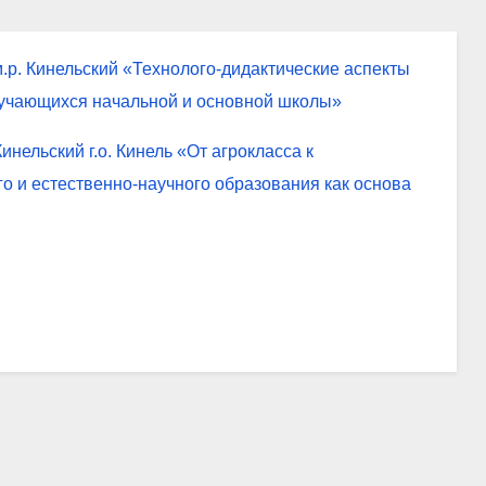
.р. Кинельский «Технолого-дидактические аспекты
учающихся начальной и основной школы»
инельский г.о. Кинель «От агрокласса к
о и естественно-научного образования как основа