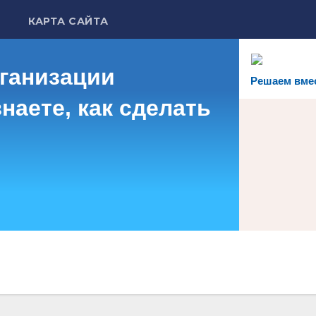
КАРТА САЙТА
рганизации
Решаем вме
наете, как сделать