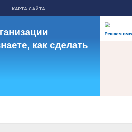
КАРТА САЙТА
рганизации
Решаем вме
наете, как сделать