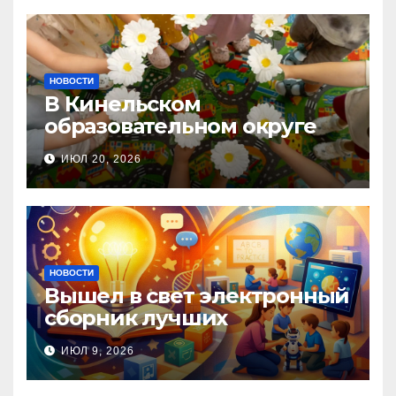
НОВОСТИ
В Кинельском
образовательном округе
прошла Неделя правовой
ИЮЛ 20, 2026
помощи, посвящённая Дню
семьи, любви и верности
НОВОСТИ
Вышел в свет электронный
сборник лучших
инновационных практик
ИЮЛ 9, 2026
педагогов дошкольного
образования!