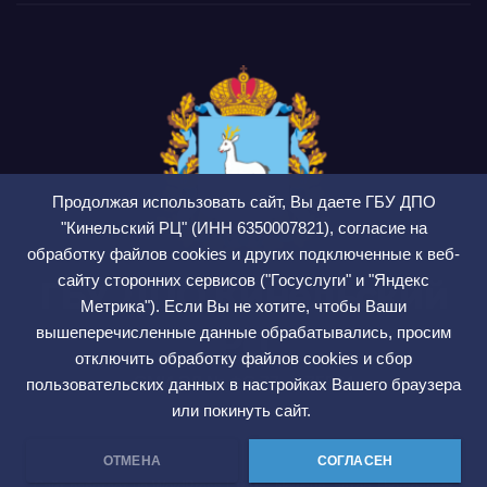
Продолжая использовать сайт, Вы даете ГБУ ДПО
"Кинельский РЦ" (ИНН 6350007821), согласие на
обработку файлов cookies и других подключенные к веб-
сайту сторонних сервисов ("Госуслуги" и "Яндекс
ГБУ ДПО Кинельский
Метрика"). Если Вы не хотите, чтобы Ваши
РЦ
вышеперечисленные данные обрабатывались, просим
отключить обработку файлов cookies и сбор
СМИ ЭЛ № ФС 77 — 75564
пользовательских данных в настройках Вашего браузера
или покинуть сайт.
ОТМЕНА
СОГЛАСЕН
Сайт работает на WordPress
|
Тема: Newsup, автор
Themeansar