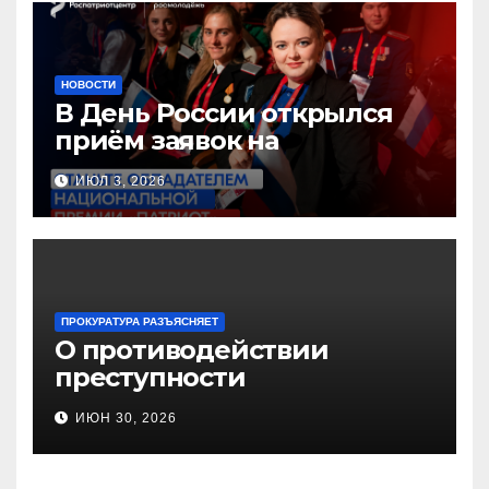
НОВОСТИ
В День России открылся
приём заявок на
Национальную премию
ИЮЛ 3, 2026
«Патриот»
ПРОКУРАТУРА РАЗЪЯСНЯЕТ
О противодействии
преступности
несовершеннолетних и
ИЮН 30, 2026
нарушению их прав