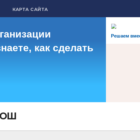
КАРТА САЙТА
рганизации
Решаем вме
наете, как сделать
сОШ