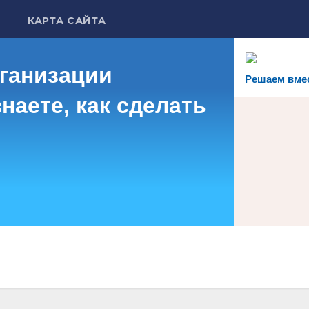
КАРТА САЙТА
рганизации
Решаем вме
наете, как сделать