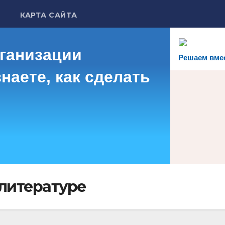
КАРТА САЙТА
рганизации
Решаем вме
наете, как сделать
литературе