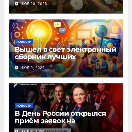
прошла Неделя правовой
ИЮЛ 20, 2026
помощи, посвящённая Дню
семьи, любви и верности
НОВОСТИ
Вышел в свет электронный
сборник лучших
инновационных практик
ИЮЛ 9, 2026
педагогов дошкольного
образования!
НОВОСТИ
В День России открылся
приём заявок на
Национальную премию
ИЮЛ 3, 2026