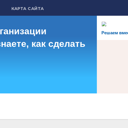
КАРТА САЙТА
рганизации
Решаем вме
наете, как сделать