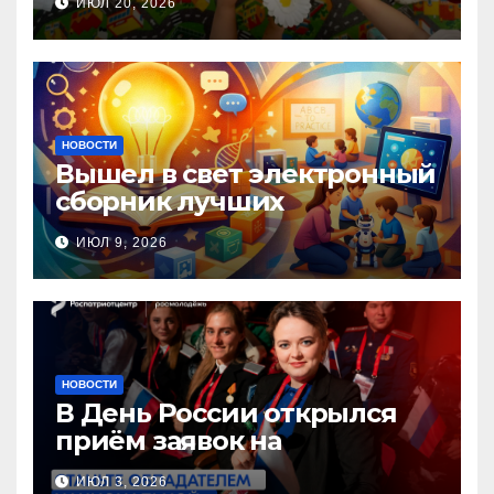
ИЮЛ 20, 2026
помощи, посвящённая Дню
семьи, любви и верности
НОВОСТИ
Вышел в свет электронный
сборник лучших
инновационных практик
ИЮЛ 9, 2026
педагогов дошкольного
образования!
НОВОСТИ
В День России открылся
приём заявок на
Национальную премию
ИЮЛ 3, 2026