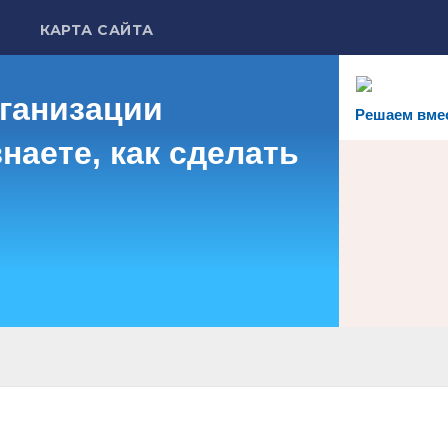
КАРТА САЙТА
рганизации
Решаем вме
наете, как сделать