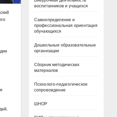
Внеурочная деятельность
воспитанников и учащихся
ьский
ого
Самоопределение и
профессиональная ориентация
обучающихся
Дошкольные образовательные
организации
одии
Сборник методических
материалов
Психолого-педагогическое
 и
сопровождение
ШНОР
дей.