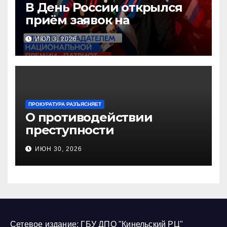
В День России открылся
приём заявок на
Национальную премию
ИЮЛ 3, 2026
«Патриот»
ПРОКУРАТУРА РАЗЪЯСНЯЕТ
О противодействии
преступности
несовершеннолетних и
ИЮН 30, 2026
нарушению их прав
Сетевое издание: ГБУ ДПО "Кинельский РЦ"