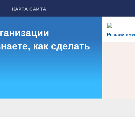
КАРТА САЙТА
рганизации
Решаем вме
наете, как сделать