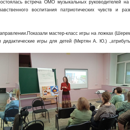
состоялась встреча ОМО музыкальных руководителей на
авственного воспитания патриотических чувств и раз
аправлении.Показали мастер-класс игры на ложках (Шерем
 дидактические игры для детей (Мкртян А. Ю.) .,атрибут