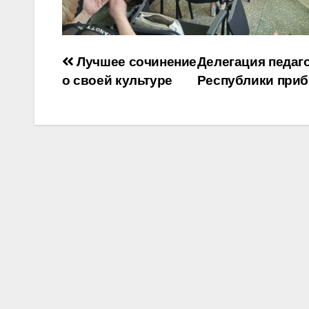
Навигация
Лучшее сочинение
Делегация педаг
о своей культуре
Республики прибы
по
записям