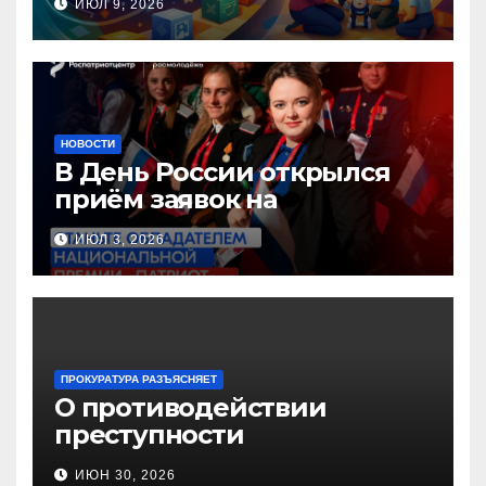
ИЮЛ 9, 2026
педагогов дошкольного
образования!
НОВОСТИ
В День России открылся
приём заявок на
Национальную премию
ИЮЛ 3, 2026
«Патриот»
ПРОКУРАТУРА РАЗЪЯСНЯЕТ
О противодействии
преступности
несовершеннолетних и
ИЮН 30, 2026