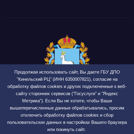
Продолжая использовать сайт, Вы даете ГБУ ДПО
"Кинельский РЦ" (ИНН 6350007821), согласие на
обработку файлов cookies и других подключенные к веб-
сайту сторонних сервисов ("Госуслуги" и "Яндекс
ГБУ ДПО Кинельский
Метрика"). Если Вы не хотите, чтобы Ваши
РЦ
вышеперечисленные данные обрабатывались, просим
отключить обработку файлов cookies и сбор
СМИ ЭЛ № ФС 77 — 75564
пользовательских данных в настройках Вашего браузера
или покинуть сайт.