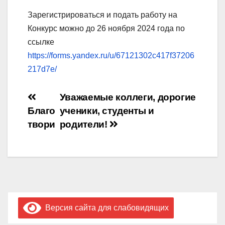
Зарегистрироваться и подать работу на
Конкурс можно до 26 ноября 2024 года по
ссылке
https://forms.yandex.ru/u/67121302c417f37206
217d7e/
Навигация
Уважаемые коллеги, дорогие
Благо
ученики, студенты и
по
твори
родители!
записям
Версия сайта для слабовидящих