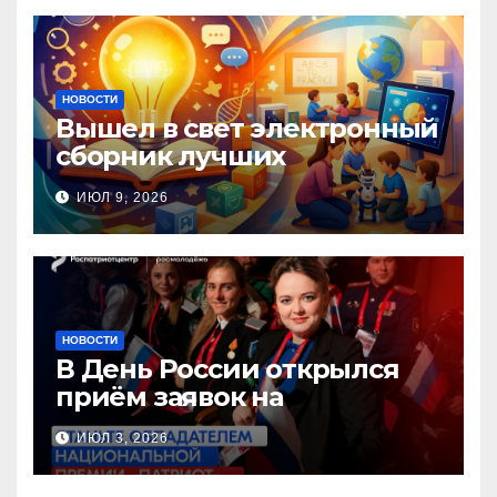
НОВОСТИ
Вышел в свет электронный
сборник лучших
инновационных практик
ИЮЛ 9, 2026
педагогов дошкольного
образования!
НОВОСТИ
В День России открылся
приём заявок на
Национальную премию
ИЮЛ 3, 2026
«Патриот»