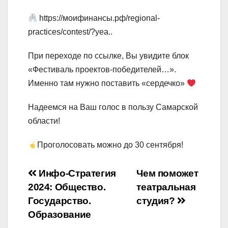
https://моифинансы.рф/regional-
practices/contest/?yea..
При переходе по ссылке, Вы увидите блок
«Фестиваль проектов-победителей…».
Именно там нужно поставить «сердечко»
Надеемся на Ваш голос в пользу Самарской
области!
Проголосовать можно до 30 сентября!
Навигация
Инфо-Стратегия
Чем поможет
2024: Общество.
театральная
по
Государство.
студия?
записям
Образование