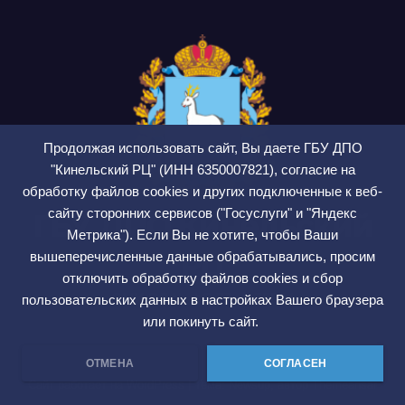
Продолжая использовать сайт, Вы даете ГБУ ДПО
"Кинельский РЦ" (ИНН 6350007821), согласие на
обработку файлов cookies и других подключенные к веб-
сайту сторонних сервисов ("Госуслуги" и "Яндекс
ГБУ ДПО Кинельский
Метрика"). Если Вы не хотите, чтобы Ваши
РЦ
вышеперечисленные данные обрабатывались, просим
отключить обработку файлов cookies и сбор
СМИ ЭЛ № ФС 77 — 75564
пользовательских данных в настройках Вашего браузера
или покинуть сайт.
ОТМЕНА
СОГЛАСЕН
Сайт работает на WordPress
|
Тема: Newsup, автор
Themeansar