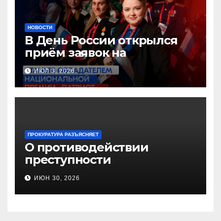
НОВОСТИ
В День России открылся
приём заявок на
Национальную премию
ИЮЛ 3, 2026
«Патриот»
ПРОКУРАТУРА РАЗЪЯСНЯЕТ
О противодействии
преступности
несовершеннолетних и
ИЮН 30, 2026
нарушению их прав