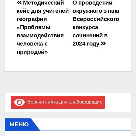
Навигация
Методический
О проведении
кейс для учителей
окружного этапа
по
географии
Всероссийского
записям
«Проблемы
конкурса
взаимодействия
сочинений в
человека с
2024 году
природой»
Версия сайта для слабовидящих
МЕНЮ