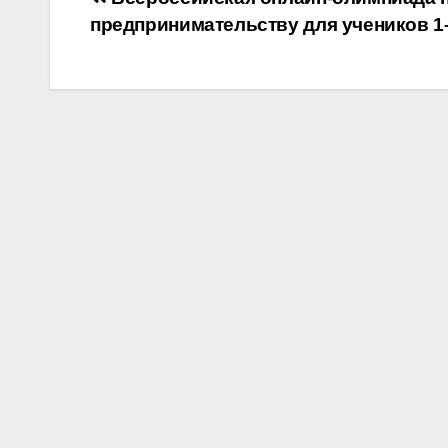
Навигация
предпринимательству для учеников 1
по
записям