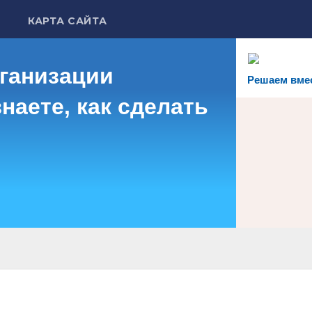
КАРТА САЙТА
рганизации
Решаем вме
наете, как сделать