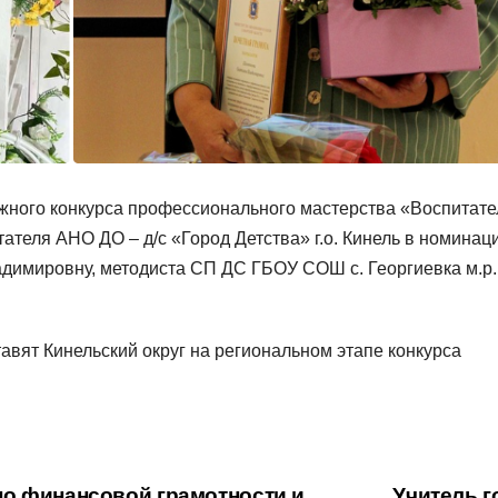
жного конкурса профессионального мастерства «Воспитате
ателя АНО ДО – д/с «Город Детства» г.о. Кинель в номинац
димировну, методиста СП ДС ГБОУ СОШ с. Георгиевка м.р.
авят Кинельский округ на региональном этапе конкурса
о финансовой грамотности и
Учитель г