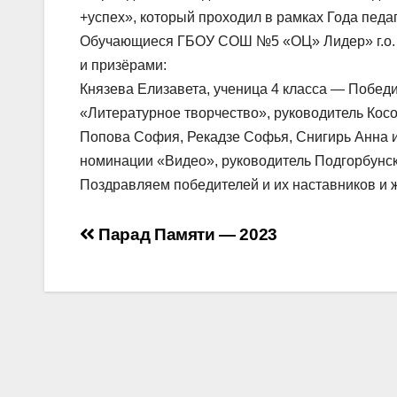
+успех», который проходил в рамках Года педаг
Обучающиеся ГБОУ СОШ №5 «ОЦ» Лидер» г.о. 
и призёрами:
Князева Елизавета, ученица 4 класса — Побед
«Литературное творчество», руководитель Кос
Попова София, Рекадзе Софья, Снигирь Анна 
номинации «Видео», руководитель Подгорбунс
Поздравляем победителей и их наставников и 
Навигация
Парад Памяти — 2023
по
записям