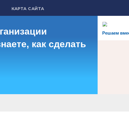
КАРТА САЙТА
рганизации
Решаем вме
наете, как сделать