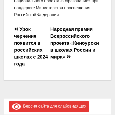
национального проекта «Образование» при
поддержке Министерства просвещения
Российской Федерации.
Навигация
Урок
Народная премия
черчения
Всероссийского
по
появится в
проекта «Киноуроки
записям
российских
в школах России и
школах с 2024
мира»
года
Версия сайта для слабовидящих