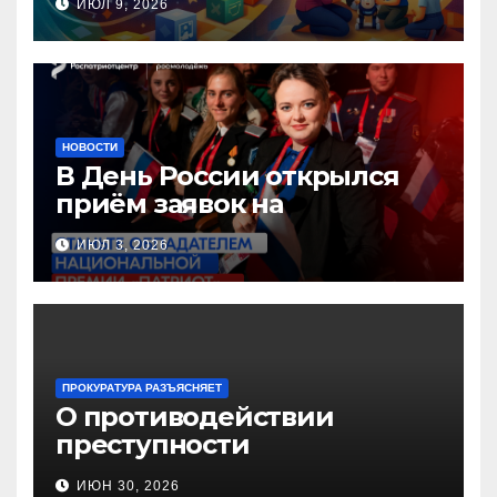
ИЮЛ 9, 2026
педагогов дошкольного
образования!
НОВОСТИ
В День России открылся
приём заявок на
Национальную премию
ИЮЛ 3, 2026
«Патриот»
ПРОКУРАТУРА РАЗЪЯСНЯЕТ
О противодействии
преступности
несовершеннолетних и
ИЮН 30, 2026