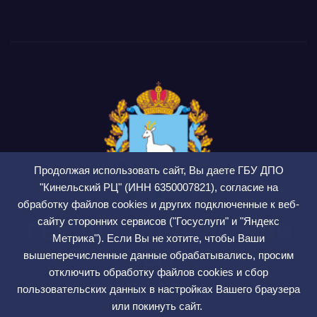
Продолжая использовать сайт, Вы даете ГБУ ДПО
"Кинельский РЦ" (ИНН 6350007821), согласие на
обработку файлов cookies и других подключенные к веб-
сайту сторонних сервисов ("Госуслуги" и "Яндекс
ГБУ ДПО Кинельский
Метрика"). Если Вы не хотите, чтобы Ваши
РЦ
вышеперечисленные данные обрабатывались, просим
отключить обработку файлов cookies и сбор
СМИ ЭЛ № ФС 77 — 75564
пользовательских данных в настройках Вашего браузера
или покинуть сайт.