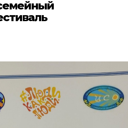
 семейный
естиваль