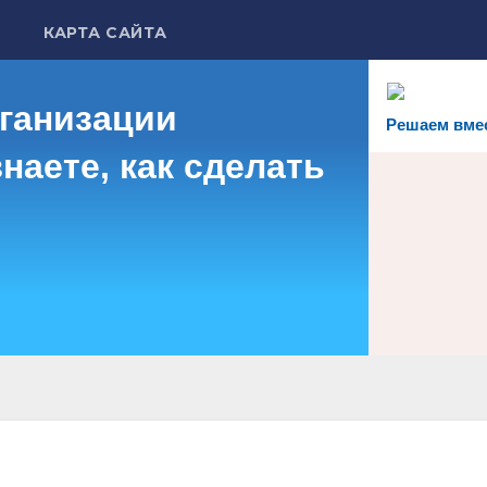
КАРТА САЙТА
рганизации
Решаем вме
наете, как сделать