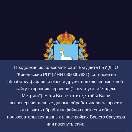
Продолжая использовать сайт, Вы даете ГБУ ДПО
"Кинельский РЦ" (ИНН 6350007821), согласие на
обработку файлов cookies и других подключенные к веб-
сайту сторонних сервисов ("Госуслуги" и "Яндекс
ГБУ ДПО Кинельский
Метрика"). Если Вы не хотите, чтобы Ваши
РЦ
вышеперечисленные данные обрабатывались, просим
отключить обработку файлов cookies и сбор
СМИ ЭЛ № ФС 77 — 75564
пользовательских данных в настройках Вашего браузера
или покинуть сайт.