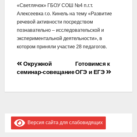
«Светлячок» ГБОУ СОШ №4 п.г.т.
Алексеевка г.о. Кинель на тему «Развитие
речевой активности посредством
познавательно – исследовательской и
экспериментальной деятельности», в
котором приняли участие 28 педагогов.
Навигация
Окружной
Готовимся к
семинар-совещание
ОГЭ и ЕГЭ
по
записям
Версия сайта для слабовидящих