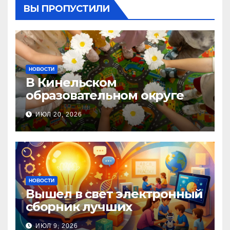
ВЫ ПРОПУСТИЛИ
НОВОСТИ
В Кинельском
образовательном округе
прошла Неделя правовой
ИЮЛ 20, 2026
помощи, посвящённая Дню
семьи, любви и верности
НОВОСТИ
Вышел в свет электронный
сборник лучших
инновационных практик
ИЮЛ 9, 2026