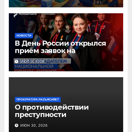
педагогов дошкольного
образования!
НОВОСТИ
В День России открылся
приём заявок на
Национальную премию
ИЮЛ 3, 2026
«Патриот»
ПРОКУРАТУРА РАЗЪЯСНЯЕТ
О противодействии
преступности
несовершеннолетних и
ИЮН 30, 2026
нарушению их прав