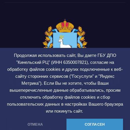
Продолжая использовать сайт, Вы даете ГБУ ДПО
"Кинельский РЦ" (ИНН 6350007821), согласие на
обработку файлов cookies и других подключенные к веб-
сайту сторонних сервисов ("Госуслуги" и "Яндекс
ГБУ ДПО Кинельский
Метрика"). Если Вы не хотите, чтобы Ваши
РЦ
вышеперечисленные данные обрабатывались, просим
отключить обработку файлов cookies и сбор
СМИ ЭЛ № ФС 77 — 75564
пользовательских данных в настройках Вашего браузера
или покинуть сайт.
ОТМЕНА
СОГЛАСЕН