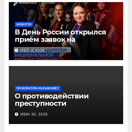
НОВОСТИ
В День России открылся
приём заявок на
Национальную премию
ИЮЛ 3, 2026
«Патриот»
ПРОКУРАТУРА РАЗЪЯСНЯЕТ
О противодействии
преступности
несовершеннолетних и
ИЮН 30, 2026
нарушению их прав