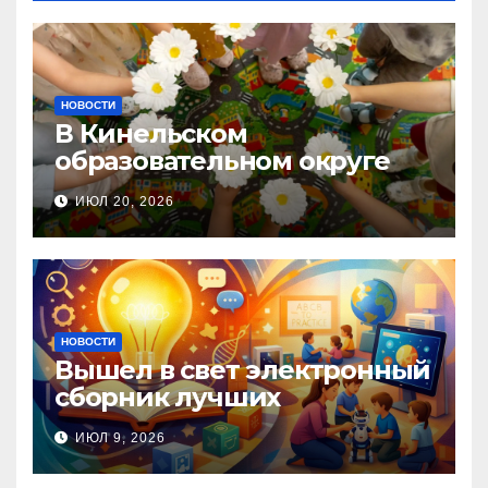
НОВОСТИ
В Кинельском
образовательном округе
прошла Неделя правовой
ИЮЛ 20, 2026
помощи, посвящённая Дню
семьи, любви и верности
НОВОСТИ
Вышел в свет электронный
сборник лучших
инновационных практик
ИЮЛ 9, 2026
педагогов дошкольного
образования!