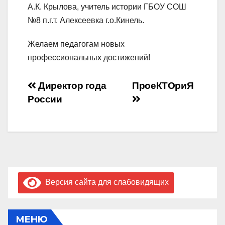
А.К. Крылова, учитель истории ГБОУ СОШ
№8 п.г.т. Алексеевка г.о.Кинель.
Желаем педагогам новых
профессиональных достижений!
Навигация
Директор года
ПроеКТОриЯ
России
по
записям
Версия сайта для слабовидящих
МЕНЮ