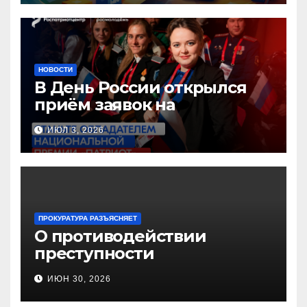
образования!
НОВОСТИ
В День России открылся
приём заявок на
Национальную премию
ИЮЛ 3, 2026
«Патриот»
ПРОКУРАТУРА РАЗЪЯСНЯЕТ
О противодействии
преступности
несовершеннолетних и
ИЮН 30, 2026
нарушению их прав