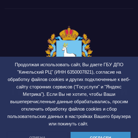
Продолжая использовать сайт, Вы даете ГБУ ДПО
"Кинельский РЦ" (ИНН 6350007821), согласие на
обработку файлов cookies и других подключенные к веб-
сайту сторонних сервисов ("Госуслуги" и "Яндекс
ГБУ ДПО Кинельский
Метрика"). Если Вы не хотите, чтобы Ваши
РЦ
вышеперечисленные данные обрабатывались, просим
отключить обработку файлов cookies и сбор
СМИ ЭЛ № ФС 77 — 75564
пользовательских данных в настройках Вашего браузера
или покинуть сайт.