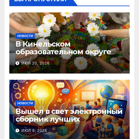
НОВОСТИ
В Кинельском
образовательном округе
прошла Неделя правовой
ИЮЛ 20, 2026
помощи, посвящённая Дню
семьи, любви и верности
НОВОСТИ
Вышел в свет электронный
сборник лучших
инновационных практик
ИЮЛ 9, 2026
педагогов дошкольного