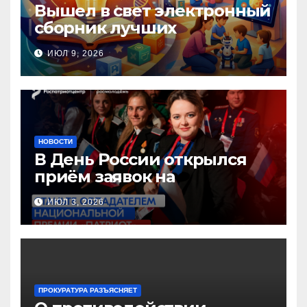
Вышел в свет электронный
сборник лучших
инновационных практик
ИЮЛ 9, 2026
педагогов дошкольного
образования!
НОВОСТИ
В День России открылся
приём заявок на
Национальную премию
ИЮЛ 3, 2026
«Патриот»
ПРОКУРАТУРА РАЗЪЯСНЯЕТ