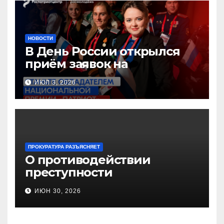
НОВОСТИ
В День России открылся
приём заявок на
Национальную премию
ИЮЛ 3, 2026
«Патриот»
ПРОКУРАТУРА РАЗЪЯСНЯЕТ
О противодействии
преступности
несовершеннолетних и
ИЮН 30, 2026
нарушению их прав