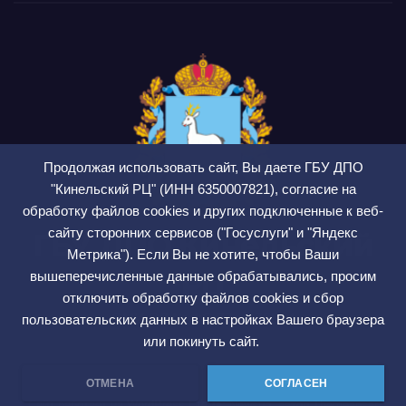
Продолжая использовать сайт, Вы даете ГБУ ДПО
"Кинельский РЦ" (ИНН 6350007821), согласие на
обработку файлов cookies и других подключенные к веб-
сайту сторонних сервисов ("Госуслуги" и "Яндекс
ГБУ ДПО Кинельский
Метрика"). Если Вы не хотите, чтобы Ваши
РЦ
вышеперечисленные данные обрабатывались, просим
отключить обработку файлов cookies и сбор
СМИ ЭЛ № ФС 77 — 75564
пользовательских данных в настройках Вашего браузера
или покинуть сайт.
ОТМЕНА
СОГЛАСЕН
Сайт работает на WordPress
|
Тема: Newsup, автор
Themeansar