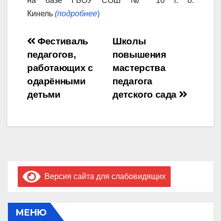
на базе ГБОУ СОШ № 10 г. о.
Кинель
(подробнее
)
Навигация
Фестиваль
Школы
педагогов,
повышения
по
работающих с
мастерства
записям
одарёнными
педагога
детьми
детского сада
Версия сайта для слабовидящих
МЕНЮ