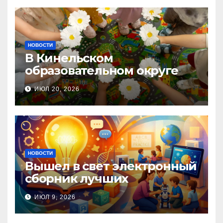
НОВОСТИ
В Кинельском
образовательном округе
прошла Неделя правовой
ИЮЛ 20, 2026
помощи, посвящённая Дню
семьи, любви и верности
НОВОСТИ
Вышел в свет электронный
сборник лучших
инновационных практик
ИЮЛ 9, 2026
педагогов дошкольного
образования!