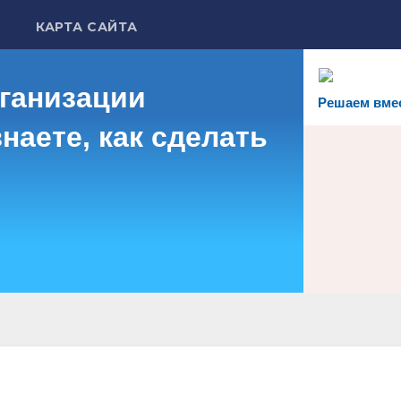
КАРТА САЙТА
рганизации
Решаем вме
наете, как сделать