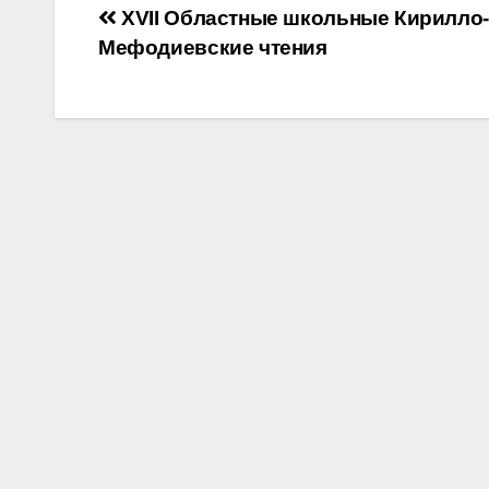
Навигация
XVII Областные школьные Кирилло-
Мефодиевские чтения
по
записям