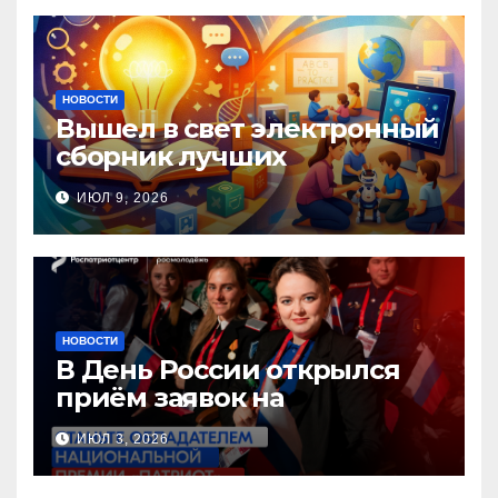
НОВОСТИ
Вышел в свет электронный
сборник лучших
инновационных практик
ИЮЛ 9, 2026
педагогов дошкольного
образования!
НОВОСТИ
В День России открылся
приём заявок на
Национальную премию
ИЮЛ 3, 2026
«Патриот»