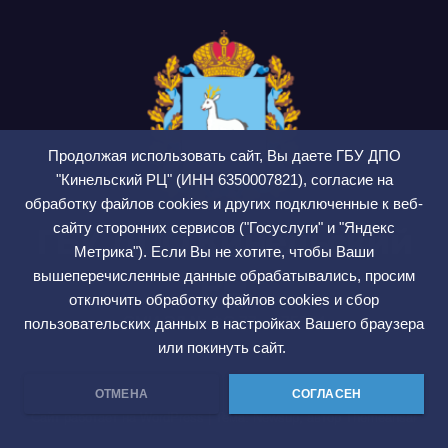
Продолжая использовать сайт, Вы даете ГБУ ДПО
"Кинельский РЦ" (ИНН 6350007821), согласие на
обработку файлов cookies и других подключенные к веб-
сайту сторонних сервисов ("Госуслуги" и "Яндекс
ГБУ ДПО Кинельский
Метрика"). Если Вы не хотите, чтобы Ваши
РЦ
вышеперечисленные данные обрабатывались, просим
отключить обработку файлов cookies и сбор
СМИ ЭЛ № ФС 77 — 75564
пользовательских данных в настройках Вашего браузера
или покинуть сайт.
ОТМЕНА
СОГЛАСЕН
Сайт работает на WordPress
|
Тема: Newsup, автор
Themeansar