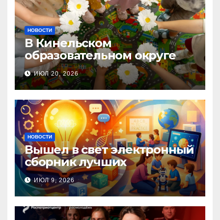
НОВОСТИ
В Кинельском
образовательном округе
прошла Неделя правовой
ИЮЛ 20, 2026
помощи, посвящённая Дню
семьи, любви и верности
НОВОСТИ
Вышел в свет электронный
сборник лучших
инновационных практик
ИЮЛ 9, 2026
педагогов дошкольного
образования!