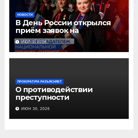
НОВОСТИ
В День России открылся
приём заявок на
Национальную премию
ИЮЛ 3, 2026
«Патриот»
ПРОКУРАТУРА РАЗЪЯСНЯЕТ
О противодействии
преступности
несовершеннолетних и
ИЮН 30, 2026
нарушению их прав